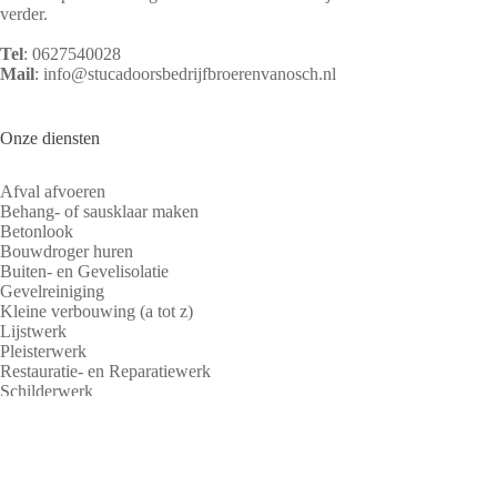
verder.
Tel
:
0627540028
Mail
:
info@stucadoorsbedrijfbroerenvanosch.nl
Onze diensten
Afval afvoeren
Behang- of sausklaar maken
Betonlook
Bouwdroger huren
Buiten- en Gevelisolatie
Gevelreiniging
Kleine verbouwing (a tot z)
Lijstwerk
Pleisterwerk
Restauratie- en Reparatiewerk
Schilderwerk
Schuurwerk
Spachtelputz (sierpleister)
Spackspuiten
Steigerverhuur
Texspuiten