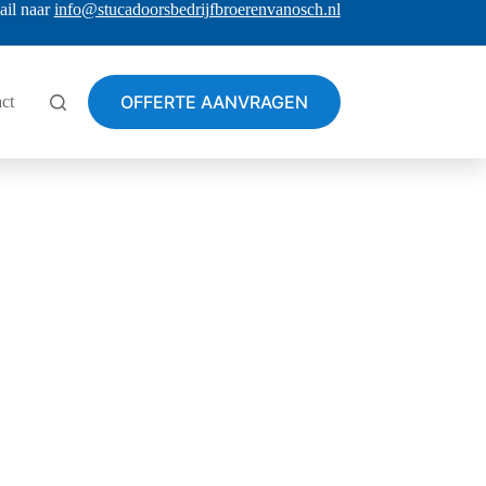
ail naar
info@stucadoorsbedrijfbroerenvanosch.nl
OFFERTE AANVRAGEN
ct