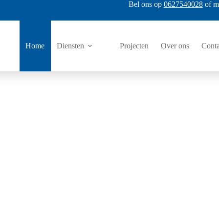
Bel ons op
0627540028
of m
Home
Diensten
Projecten
Over ons
Conta