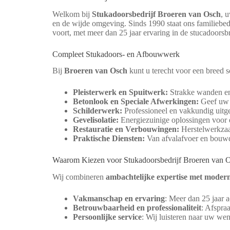
Welkom bij
Stukadoorsbedrijf Broeren van Osch
, 
en de wijde omgeving. Sinds 1990 staat ons familiebe
voort, met meer dan 25 jaar ervaring in de stucadoorsb
Compleet Stukadoors- en Afbouwwerk
Bij
Broeren van Osch
kunt u terecht voor een breed 
Pleisterwerk en Spuitwerk:
Strakke wanden en p
Betonlook en Speciale Afwerkingen:
Geef uw i
Schilderwerk:
Professioneel en vakkundig uitge
Gevelisolatie:
Energiezuinige oplossingen voor 
Restauratie en Verbouwingen:
Herstelwerkzaa
Praktische Diensten:
Van afvalafvoer en bouwdr
Waarom Kiezen voor Stukadoorsbedrijf Broeren van 
Wij combineren
ambachtelijke expertise met moder
Vakmanschap en ervaring
: Meer dan 25 jaar a
Betrouwbaarheid en professionaliteit
: Afspra
Persoonlijke service
: Wij luisteren naar uw we