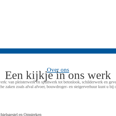
Over ons
Een kijkje in ons werk
rk: van pleisterwerk en spuitwerk tot betonlook, schilderwerk en gevel
che zaken zoals afval afvoer, bouwdroger- en steigerverhuur kunt u bij o
hielsgestel en Omstreken