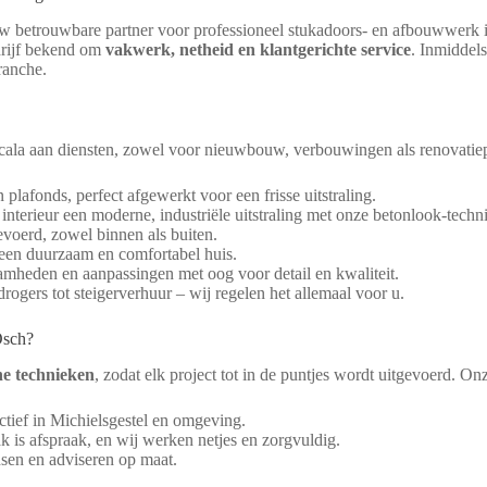
uw betrouwbare partner voor professioneel stukadoors- en afbouwwerk 
drijf bekend om
vakwerk, netheid en klantgerichte service
. Inmiddels
ranche.
scala aan diensten, zowel voor nieuwbouw, verbouwingen als renovatiep
lafonds, perfect afgewerkt voor een frisse uitstraling.
nterieur een moderne, industriële uitstraling met onze betonlook-techn
voerd, zowel binnen als buiten.
een duurzaam en comfortabel huis.
mheden en aanpassingen met oog voor detail en kwaliteit.
ogers tot steigerverhuur – wij regelen het allemaal voor u.
Osch?
ne technieken
, zodat elk project tot in de puntjes wordt uitgevoerd. O
ctief in Michielsgestel en omgeving.
ak is afspraak, en wij werken netjes en zorgvuldig.
nsen en adviseren op maat.